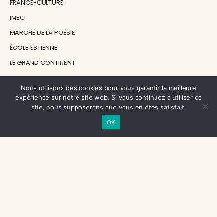
FRANCE-CULTURE
IMEC
MARCHÉ DE LA POÉSIE
ÉCOLE ESTIENNE
LE GRAND CONTINENT
DIACRITIK
Nous utilisons des cookies pour vous garantir la meilleure
EN ATTENDANT NADEAU
expérience sur notre site web. Si vous continuez à utiliser ce
site, nous supposerons que vous en êtes satisfait.
NOS SOUTIENS
OK
CENTRE NATIONAL DU LIVRE
RÉGION ÎLE-DE-FRANCE
MAIRIE PARIS CENTRE
FONDATION FMSH
FONDATION JAN MICHALSKI