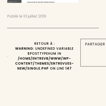
Publié le
10 juillet 2019
RETOUR À :
PARTAGER 
WARNING
: UNDEFINED VARIABLE
$POSTTYPEHUM IN
/HOME/ENTREVB/WWW/WP-
CONTENT/THEMES/ENTREVUES-
NEW/SINGLE.PHP
ON LINE
147