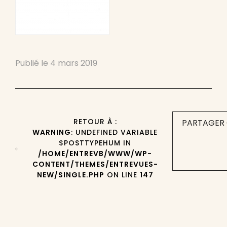
Publié le
4 mars 2019
RETOUR À :
PARTAGER 
WARNING
: UNDEFINED VARIABLE
$POSTTYPEHUM IN
/HOME/ENTREVB/WWW/WP-
CONTENT/THEMES/ENTREVUES-
NEW/SINGLE.PHP
ON LINE
147