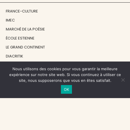
FRANCE-CULTURE
IMEC
MARCHÉ DE LA POÉSIE
ÉCOLE ESTIENNE
LE GRAND CONTINENT
DIACRITIK
EN ATTENDANT NADEAU
Nous utilisons des cookies pour vous garantir la meilleure
expérience sur notre site web. Si vous continuez à utiliser ce
site, nous supposerons que vous en êtes satisfait.
NOS SOUTIENS
OK
CENTRE NATIONAL DU LIVRE
RÉGION ÎLE-DE-FRANCE
MAIRIE PARIS CENTRE
FONDATION FMSH