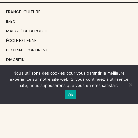
FRANCE-CULTURE
IMEC
MARCHÉ DE LA POÉSIE
ÉCOLE ESTIENNE
LE GRAND CONTINENT
DIACRITIK
EN ATTENDANT NADEAU
Nous utilisons des cookies pour vous garantir la meilleure
expérience sur notre site web. Si vous continuez à utiliser ce
site, nous supposerons que vous en êtes satisfait.
NOS SOUTIENS
OK
CENTRE NATIONAL DU LIVRE
RÉGION ÎLE-DE-FRANCE
MAIRIE PARIS CENTRE
FONDATION FMSH