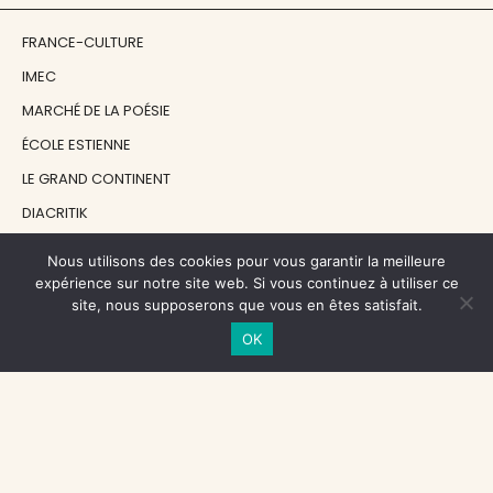
FRANCE-CULTURE
IMEC
MARCHÉ DE LA POÉSIE
ÉCOLE ESTIENNE
LE GRAND CONTINENT
DIACRITIK
EN ATTENDANT NADEAU
Nous utilisons des cookies pour vous garantir la meilleure
expérience sur notre site web. Si vous continuez à utiliser ce
site, nous supposerons que vous en êtes satisfait.
NOS SOUTIENS
OK
CENTRE NATIONAL DU LIVRE
RÉGION ÎLE-DE-FRANCE
MAIRIE PARIS CENTRE
FONDATION FMSH