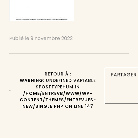
Publié le
9 novembre 2022
RETOUR À :
PARTAGER 
WARNING
: UNDEFINED VARIABLE
$POSTTYPEHUM IN
/HOME/ENTREVB/WWW/WP-
CONTENT/THEMES/ENTREVUES-
NEW/SINGLE.PHP
ON LINE
147