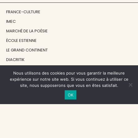
FRANCE-CULTURE
IMEC
MARCHÉ DE LA POÉSIE
ÉCOLE ESTIENNE
LE GRAND CONTINENT
DIACRITIK
EN ATTENDANT NADEAU
Nous utilisons des cookies pour vous garantir la meilleure
expérience sur notre site web. Si vous continuez à utiliser ce
site, nous supposerons que vous en êtes satisfait.
NOS SOUTIENS
OK
CENTRE NATIONAL DU LIVRE
RÉGION ÎLE-DE-FRANCE
MAIRIE PARIS CENTRE
FONDATION FMSH