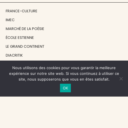
FRANCE-CULTURE
IMEC
MARCHÉ DE LA POÉSIE
ÉCOLE ESTIENNE
LE GRAND CONTINENT
DIACRITIK
EN ATTENDANT NADEAU
Nous utilisons des cookies pour vous garantir la meilleure
expérience sur notre site web. Si vous continuez à utiliser ce
site, nous supposerons que vous en êtes satisfait.
NOS SOUTIENS
OK
CENTRE NATIONAL DU LIVRE
RÉGION ÎLE-DE-FRANCE
MAIRIE PARIS CENTRE
FONDATION FMSH