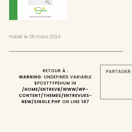
Publié le
28 mars 2024
RETOUR À :
PARTAGER 
WARNING
: UNDEFINED VARIABLE
$POSTTYPEHUM IN
/HOME/ENTREVB/WWW/WP-
CONTENT/THEMES/ENTREVUES-
NEW/SINGLE.PHP
ON LINE
147