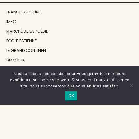
FRANCE-CULTURE
IMEC
MARCHÉ DE LA POÉSIE
ÉCOLE ESTIENNE
LE GRAND CONTINENT
DIACRITIK
EN ATTENDANT NADEAU
Nous utilisons des cookies pour vous garantir la meilleure
expérience sur notre site web. Si vous continuez à utiliser ce
site, nous supposerons que vous en êtes satisfait.
NOS SOUTIENS
OK
CENTRE NATIONAL DU LIVRE
RÉGION ÎLE-DE-FRANCE
MAIRIE PARIS CENTRE
FONDATION FMSH