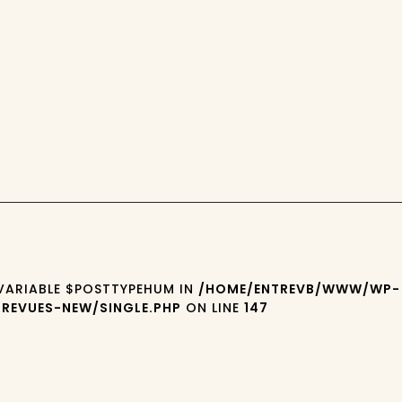
 VARIABLE $POSTTYPEHUM IN
/HOME/ENTREVB/WWW/WP-
REVUES-NEW/SINGLE.PHP
ON LINE
147