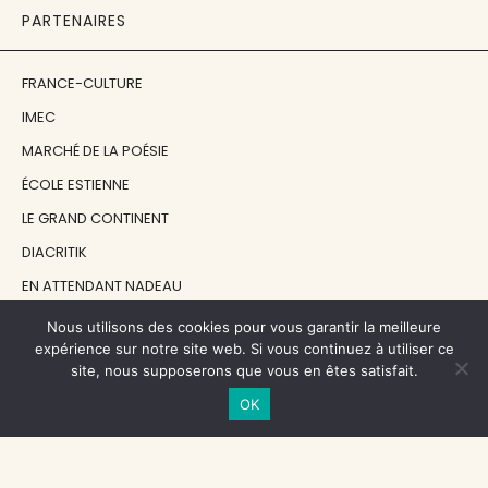
PARTENAIRES
FRANCE-CULTURE
IMEC
MARCHÉ DE LA POÉSIE
ÉCOLE ESTIENNE
LE GRAND CONTINENT
DIACRITIK
EN ATTENDANT NADEAU
Nous utilisons des cookies pour vous garantir la meilleure
NOS SOUTIENS
expérience sur notre site web. Si vous continuez à utiliser ce
site, nous supposerons que vous en êtes satisfait.
OK
CENTRE NATIONAL DU LIVRE
RÉGION ÎLE-DE-FRANCE
MAIRIE PARIS CENTRE