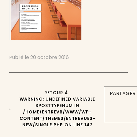
Publié le
20 octobre 2016
RETOUR À :
PARTAGER 
WARNING
: UNDEFINED VARIABLE
$POSTTYPEHUM IN
/HOME/ENTREVB/WWW/WP-
CONTENT/THEMES/ENTREVUES-
NEW/SINGLE.PHP
ON LINE
147