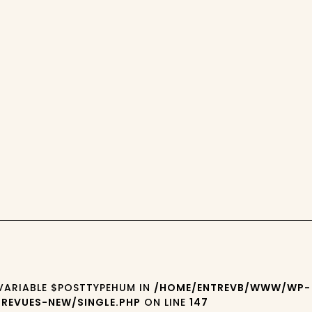
 VARIABLE $POSTTYPEHUM IN
/HOME/ENTREVB/WWW/WP-
REVUES-NEW/SINGLE.PHP
ON LINE
147