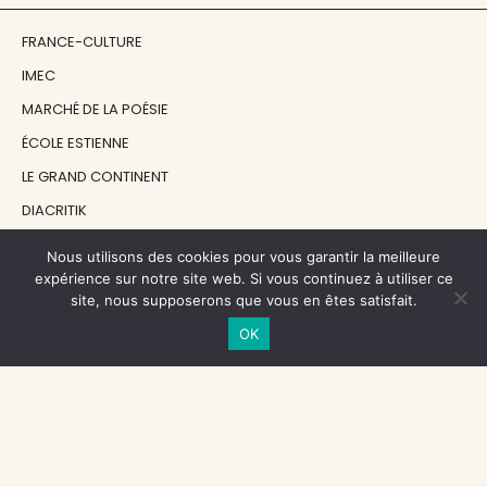
FRANCE-CULTURE
IMEC
MARCHÉ DE LA POÉSIE
ÉCOLE ESTIENNE
LE GRAND CONTINENT
DIACRITIK
EN ATTENDANT NADEAU
Nous utilisons des cookies pour vous garantir la meilleure
expérience sur notre site web. Si vous continuez à utiliser ce
site, nous supposerons que vous en êtes satisfait.
NOS SOUTIENS
OK
CENTRE NATIONAL DU LIVRE
RÉGION ÎLE-DE-FRANCE
MAIRIE PARIS CENTRE
FONDATION FMSH