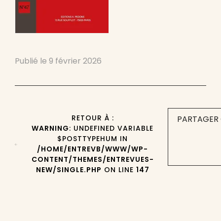
Publié le
9 février 2026
RETOUR À :
PARTAGER 
WARNING
: UNDEFINED VARIABLE
$POSTTYPEHUM IN
/HOME/ENTREVB/WWW/WP-
CONTENT/THEMES/ENTREVUES-
NEW/SINGLE.PHP
ON LINE
147