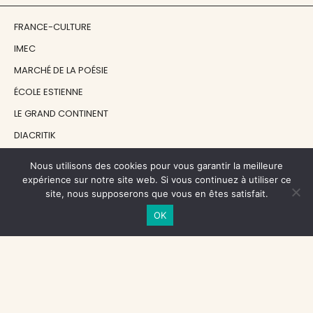
FRANCE-CULTURE
IMEC
MARCHÉ DE LA POÉSIE
ÉCOLE ESTIENNE
LE GRAND CONTINENT
DIACRITIK
EN ATTENDANT NADEAU
Nous utilisons des cookies pour vous garantir la meilleure
expérience sur notre site web. Si vous continuez à utiliser ce
site, nous supposerons que vous en êtes satisfait.
NOS SOUTIENS
OK
CENTRE NATIONAL DU LIVRE
RÉGION ÎLE-DE-FRANCE
MAIRIE PARIS CENTRE
FONDATION FMSH