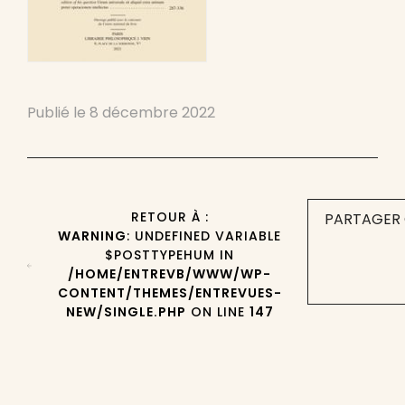
Publié le
8 décembre 2022
RETOUR À :
PARTAGER 
WARNING
: UNDEFINED VARIABLE
$POSTTYPEHUM IN
/HOME/ENTREVB/WWW/WP-
CONTENT/THEMES/ENTREVUES-
NEW/SINGLE.PHP
ON LINE
147