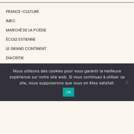
FRANCE-CULTURE
IMEC
MARCHÉ DE LA POÉSIE
ÉCOLE ESTIENNE
LE GRAND CONTINENT
DIACRITIK
EN ATTENDANT NADEAU
Nous utilisons des cookies pour vous garantir la meilleure
expérience sur notre site web. Si vous continuez à utiliser ce
site, nous supposerons que vous en êtes satisfait.
NOS SOUTIENS
OK
CENTRE NATIONAL DU LIVRE
RÉGION ÎLE-DE-FRANCE
MAIRIE PARIS CENTRE
FONDATION FMSH