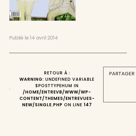
Publié le
14 avril 2014
RETOUR À :
PARTAGER 
WARNING
: UNDEFINED VARIABLE
$POSTTYPEHUM IN
/HOME/ENTREVB/WWW/WP-
CONTENT/THEMES/ENTREVUES-
NEW/SINGLE.PHP
ON LINE
147