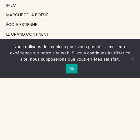
IMEC
MARCHÉ DE LA POÉSIE
ÉCOLE ESTIENNE
LE GRAND CONTINENT
DIACRITIK
Nous utilisons des cookies pour vous garantir la meilleure
expérience sur notre site web. Si vous continuez à utiliser ce
EN ATTENDANT NADEAU
site, nous supposerons que vous en êtes satisfait.
OK
NOS SOUTIENS
CENTRE NATIONAL DU LIVRE
RÉGION ÎLE-DE-FRANCE
MAIRIE PARIS CENTRE
FONDATION FMSH
FONDATION JAN MICHALSKI