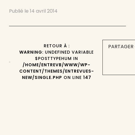
Publié le
14 avril 2014
RETOUR À :
PARTAGER 
WARNING
: UNDEFINED VARIABLE
$POSTTYPEHUM IN
/HOME/ENTREVB/WWW/WP-
CONTENT/THEMES/ENTREVUES-
NEW/SINGLE.PHP
ON LINE
147