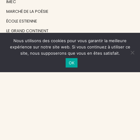
IMEC
MARCHÉ DE LA POÉSIE
ÉCOLE ESTIENNE
LE GRAND CONTINENT
DIACRITIK
Nous utilisons des cookies pour vous garantir la meilleure
expérience sur notre site web. Si vous continuez à utiliser ce
EN ATTENDANT NADEAU
site, nous supposerons que vous en êtes satisfait.
OK
NOS SOUTIENS
CENTRE NATIONAL DU LIVRE
RÉGION ÎLE-DE-FRANCE
MAIRIE PARIS CENTRE
FONDATION FMSH
FONDATION JAN MICHALSKI