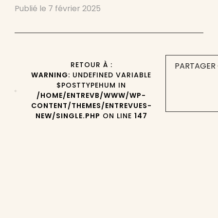
Publié le
7 février 2025
RETOUR À :
PARTAGER 
WARNING
: UNDEFINED VARIABLE
$POSTTYPEHUM IN
/HOME/ENTREVB/WWW/WP-
CONTENT/THEMES/ENTREVUES-
NEW/SINGLE.PHP
ON LINE
147