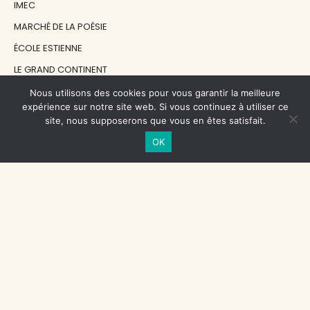
IMEC
MARCHÉ DE LA POÉSIE
ÉCOLE ESTIENNE
LE GRAND CONTINENT
DIACRITIK
Nous utilisons des cookies pour vous garantir la meilleure
expérience sur notre site web. Si vous continuez à utiliser ce
EN ATTENDANT NADEAU
site, nous supposerons que vous en êtes satisfait.
OK
NOS SOUTIENS
CENTRE NATIONAL DU LIVRE
RÉGION ÎLE-DE-FRANCE
MAIRIE PARIS CENTRE
FONDATION FMSH
FONDATION JAN MICHALSKI