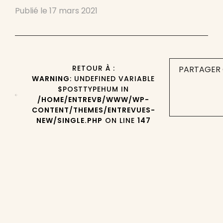
Publié le
17 mars 2021
RETOUR À :
PARTAGER 
WARNING
: UNDEFINED VARIABLE
$POSTTYPEHUM IN
/HOME/ENTREVB/WWW/WP-
CONTENT/THEMES/ENTREVUES-
NEW/SINGLE.PHP
ON LINE
147