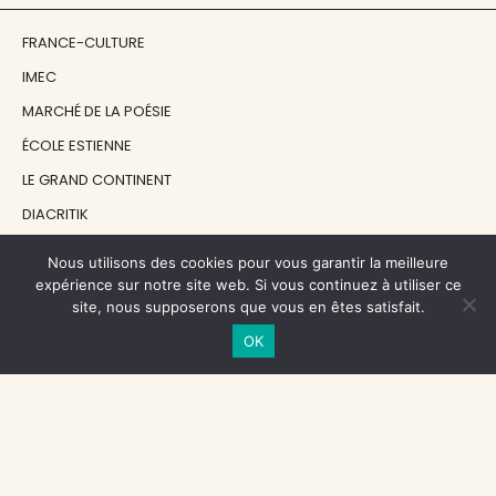
FRANCE-CULTURE
IMEC
MARCHÉ DE LA POÉSIE
ÉCOLE ESTIENNE
LE GRAND CONTINENT
DIACRITIK
EN ATTENDANT NADEAU
Nous utilisons des cookies pour vous garantir la meilleure
expérience sur notre site web. Si vous continuez à utiliser ce
site, nous supposerons que vous en êtes satisfait.
NOS SOUTIENS
OK
CENTRE NATIONAL DU LIVRE
RÉGION ÎLE-DE-FRANCE
MAIRIE PARIS CENTRE
FONDATION FMSH