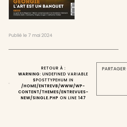
Publié le
7 mai 2024
RETOUR À :
PARTAGER 
WARNING
: UNDEFINED VARIABLE
$POSTTYPEHUM IN
/HOME/ENTREVB/WWW/WP-
CONTENT/THEMES/ENTREVUES-
NEW/SINGLE.PHP
ON LINE
147