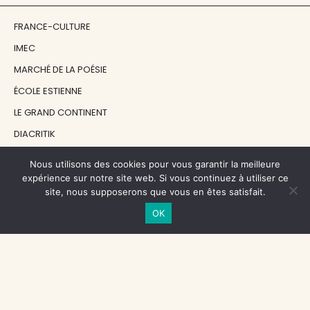
FRANCE-CULTURE
IMEC
MARCHÉ DE LA POÉSIE
ÉCOLE ESTIENNE
LE GRAND CONTINENT
DIACRITIK
EN ATTENDANT NADEAU
Nous utilisons des cookies pour vous garantir la meilleure
expérience sur notre site web. Si vous continuez à utiliser ce
site, nous supposerons que vous en êtes satisfait.
NOS SOUTIENS
OK
CENTRE NATIONAL DU LIVRE
RÉGION ÎLE-DE-FRANCE
MAIRIE PARIS CENTRE
FONDATION FMSH