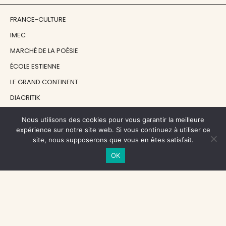
FRANCE-CULTURE
IMEC
MARCHÉ DE LA POÉSIE
ÉCOLE ESTIENNE
LE GRAND CONTINENT
DIACRITIK
EN ATTENDANT NADEAU
Nous utilisons des cookies pour vous garantir la meilleure
expérience sur notre site web. Si vous continuez à utiliser ce
site, nous supposerons que vous en êtes satisfait.
NOS SOUTIENS
OK
CENTRE NATIONAL DU LIVRE
RÉGION ÎLE-DE-FRANCE
MAIRIE PARIS CENTRE
FONDATION FMSH