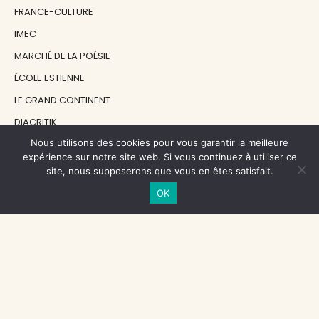
FRANCE-CULTURE
IMEC
MARCHÉ DE LA POÉSIE
ÉCOLE ESTIENNE
LE GRAND CONTINENT
DIACRITIK
Nous utilisons des cookies pour vous garantir la meilleure
EN ATTENDANT NADEAU
expérience sur notre site web. Si vous continuez à utiliser ce
site, nous supposerons que vous en êtes satisfait.
NOS SOUTIENS
OK
CENTRE NATIONAL DU LIVRE
RÉGION ÎLE-DE-FRANCE
MAIRIE PARIS CENTRE
FONDATION FMSH
FONDATION JAN MICHALSKI