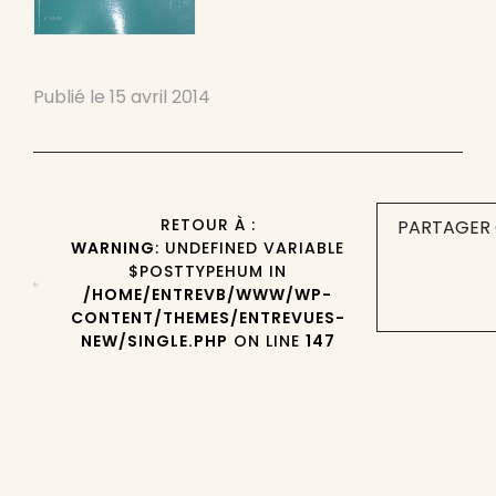
Publié le
15 avril 2014
RETOUR À :
PARTAGER 
WARNING
: UNDEFINED VARIABLE
$POSTTYPEHUM IN
/HOME/ENTREVB/WWW/WP-
CONTENT/THEMES/ENTREVUES-
NEW/SINGLE.PHP
ON LINE
147