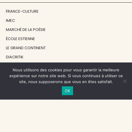
FRANCE-CULTURE
IMEC
MARCHÉ DE LA POÉSIE
ÉCOLE ESTIENNE
LE GRAND CONTINENT
DIACRITIK
EN ATTENDANT NADEAU
Nous utilisons des cookies pour vous garantir la meilleure
expérience sur notre site web. Si vous continuez à utiliser ce
site, nous supposerons que vous en êtes satisfait.
NOS SOUTIENS
OK
CENTRE NATIONAL DU LIVRE
RÉGION ÎLE-DE-FRANCE
MAIRIE PARIS CENTRE
FONDATION FMSH