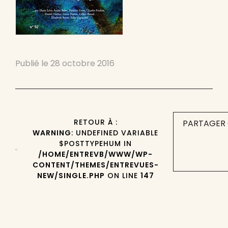
Publié le
28 octobre 2016
RETOUR À :
PARTAGER 
WARNING
: UNDEFINED VARIABLE
$POSTTYPEHUM IN
/HOME/ENTREVB/WWW/WP-
CONTENT/THEMES/ENTREVUES-
NEW/SINGLE.PHP
ON LINE
147