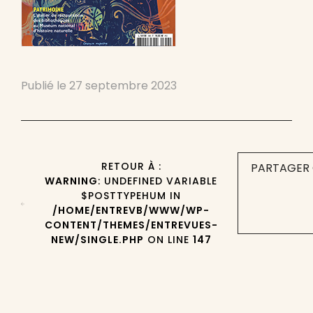
Publié le
27 septembre 2023
RETOUR À :
PARTAGER 
WARNING
: UNDEFINED VARIABLE
$POSTTYPEHUM IN
/HOME/ENTREVB/WWW/WP-
CONTENT/THEMES/ENTREVUES-
NEW/SINGLE.PHP
ON LINE
147