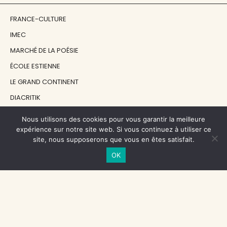
FRANCE-CULTURE
IMEC
MARCHÉ DE LA POÉSIE
ÉCOLE ESTIENNE
LE GRAND CONTINENT
DIACRITIK
EN ATTENDANT NADEAU
Nous utilisons des cookies pour vous garantir la meilleure
expérience sur notre site web. Si vous continuez à utiliser ce
site, nous supposerons que vous en êtes satisfait.
NOS SOUTIENS
OK
CENTRE NATIONAL DU LIVRE
RÉGION ÎLE-DE-FRANCE
MAIRIE PARIS CENTRE
FONDATION FMSH