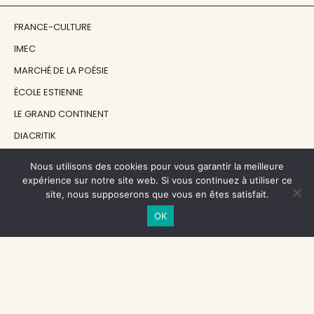
FRANCE-CULTURE
IMEC
MARCHÉ DE LA POÉSIE
ÉCOLE ESTIENNE
LE GRAND CONTINENT
DIACRITIK
EN ATTENDANT NADEAU
Nous utilisons des cookies pour vous garantir la meilleure
expérience sur notre site web. Si vous continuez à utiliser ce
site, nous supposerons que vous en êtes satisfait.
NOS SOUTIENS
OK
CENTRE NATIONAL DU LIVRE
RÉGION ÎLE-DE-FRANCE
MAIRIE PARIS CENTRE
FONDATION FMSH