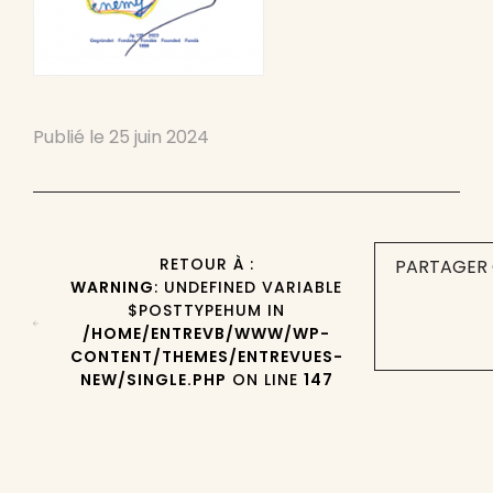
Publié le
25 juin 2024
RETOUR À :
PARTAGER 
WARNING
: UNDEFINED VARIABLE
$POSTTYPEHUM IN
/HOME/ENTREVB/WWW/WP-
CONTENT/THEMES/ENTREVUES-
NEW/SINGLE.PHP
ON LINE
147