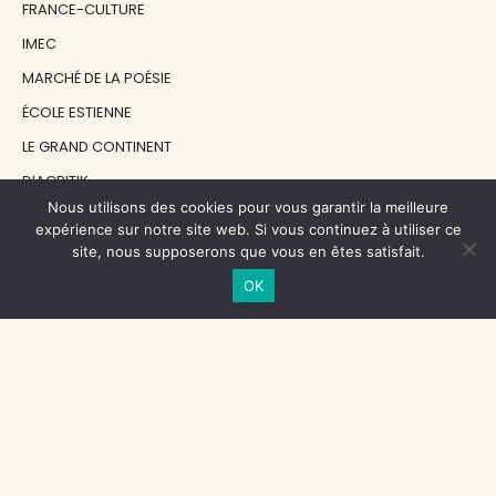
FRANCE-CULTURE
IMEC
MARCHÉ DE LA POÉSIE
ÉCOLE ESTIENNE
LE GRAND CONTINENT
DIACRITIK
Nous utilisons des cookies pour vous garantir la meilleure
EN ATTENDANT NADEAU
expérience sur notre site web. Si vous continuez à utiliser ce
site, nous supposerons que vous en êtes satisfait.
NOS SOUTIENS
OK
CENTRE NATIONAL DU LIVRE
RÉGION ÎLE-DE-FRANCE
MAIRIE PARIS CENTRE
FONDATION FMSH
FONDATION JAN MICHALSKI