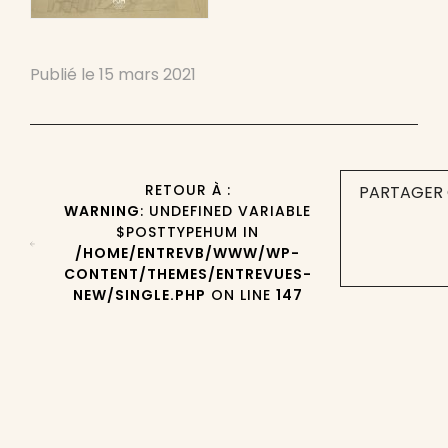
Publié le
15 mars 2021
RETOUR À :
PARTAGER 
WARNING
: UNDEFINED VARIABLE
$POSTTYPEHUM IN
/HOME/ENTREVB/WWW/WP-
CONTENT/THEMES/ENTREVUES-
NEW/SINGLE.PHP
ON LINE
147