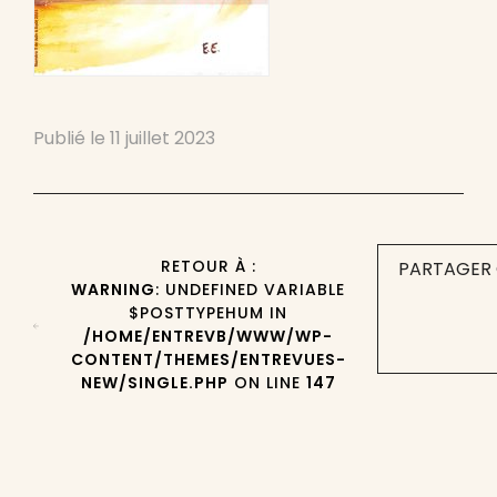
Publié le
11 juillet 2023
RETOUR À :
PARTAGER 
WARNING
: UNDEFINED VARIABLE
$POSTTYPEHUM IN
/HOME/ENTREVB/WWW/WP-
CONTENT/THEMES/ENTREVUES-
NEW/SINGLE.PHP
ON LINE
147