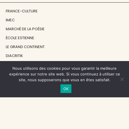
FRANCE-CULTURE
IMEC
MARCHÉ DE LA POÉSIE
ÉCOLE ESTIENNE
LE GRAND CONTINENT
DIACRITIK
EN ATTENDANT NADEAU
Nous utilisons des cookies pour vous garantir la meilleure
expérience sur notre site web. Si vous continuez à utiliser ce
site, nous supposerons que vous en êtes satisfait.
NOS SOUTIENS
OK
CENTRE NATIONAL DU LIVRE
RÉGION ÎLE-DE-FRANCE
MAIRIE PARIS CENTRE
FONDATION FMSH