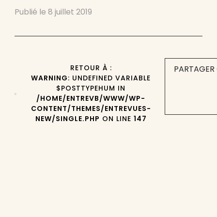
Publié le
8 juillet 2019
RETOUR À :
PARTAGER 
WARNING
: UNDEFINED VARIABLE
$POSTTYPEHUM IN
/HOME/ENTREVB/WWW/WP-
CONTENT/THEMES/ENTREVUES-
NEW/SINGLE.PHP
ON LINE
147