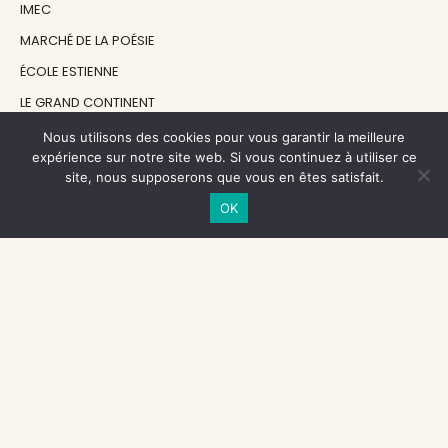
IMEC
MARCHÉ DE LA POÉSIE
ÉCOLE ESTIENNE
LE GRAND CONTINENT
DIACRITIK
Nous utilisons des cookies pour vous garantir la meilleure
expérience sur notre site web. Si vous continuez à utiliser ce
EN ATTENDANT NADEAU
site, nous supposerons que vous en êtes satisfait.
OK
NOS SOUTIENS
CENTRE NATIONAL DU LIVRE
RÉGION ÎLE-DE-FRANCE
MAIRIE PARIS CENTRE
FONDATION FMSH
FONDATION JAN MICHALSKI