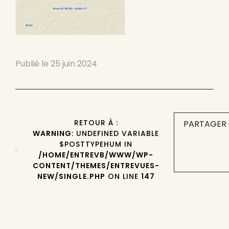
Publié le
25 juin 2024
RETOUR À :
PARTAGER 
WARNING
: UNDEFINED VARIABLE
$POSTTYPEHUM IN
/HOME/ENTREVB/WWW/WP-
CONTENT/THEMES/ENTREVUES-
NEW/SINGLE.PHP
ON LINE
147