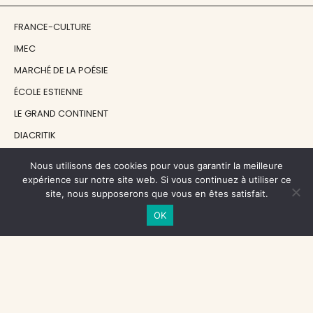
FRANCE-CULTURE
IMEC
MARCHÉ DE LA POÉSIE
ÉCOLE ESTIENNE
LE GRAND CONTINENT
DIACRITIK
EN ATTENDANT NADEAU
Nous utilisons des cookies pour vous garantir la meilleure
expérience sur notre site web. Si vous continuez à utiliser ce
site, nous supposerons que vous en êtes satisfait.
NOS SOUTIENS
OK
CENTRE NATIONAL DU LIVRE
RÉGION ÎLE-DE-FRANCE
MAIRIE PARIS CENTRE
FONDATION FMSH