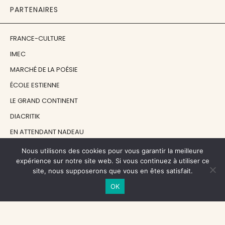
PARTENAIRES
FRANCE-CULTURE
IMEC
MARCHÉ DE LA POÉSIE
ÉCOLE ESTIENNE
LE GRAND CONTINENT
DIACRITIK
EN ATTENDANT NADEAU
Nous utilisons des cookies pour vous garantir la meilleure
NOS SOUTIENS
expérience sur notre site web. Si vous continuez à utiliser ce
site, nous supposerons que vous en êtes satisfait.
OK
CENTRE NATIONAL DU LIVRE
RÉGION ÎLE-DE-FRANCE
MAIRIE PARIS CENTRE