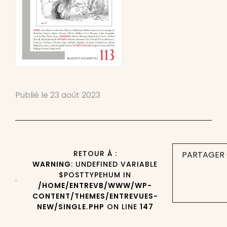
Publié le
23 août 2023
RETOUR À :
PARTAGER 
WARNING
: UNDEFINED VARIABLE
$POSTTYPEHUM IN
/HOME/ENTREVB/WWW/WP-
CONTENT/THEMES/ENTREVUES-
NEW/SINGLE.PHP
ON LINE
147