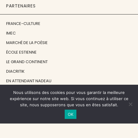
PARTENAIRES
FRANCE-CULTURE
IMEC
MARCHÉ DE LA POÉSIE
ÉCOLE ESTIENNE
LE GRAND CONTINENT
DIACRITIK
EN ATTENDANT NADEAU
Nous utilisons des cookies pour vous garantir la meilleure
NOS SOUTIENS
expérience sur notre site web. Si vous continuez à utiliser ce
site, nous supposerons que vous en êtes satisfait.
OK
CENTRE NATIONAL DU LIVRE
RÉGION ÎLE-DE-FRANCE
MAIRIE PARIS CENTRE