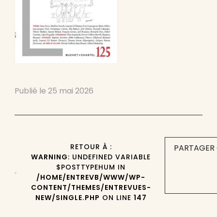
Publié le
25 mai 2026
RETOUR À :
PARTAGER 
WARNING
: UNDEFINED VARIABLE
$POSTTYPEHUM IN
/HOME/ENTREVB/WWW/WP-
CONTENT/THEMES/ENTREVUES-
NEW/SINGLE.PHP
ON LINE
147