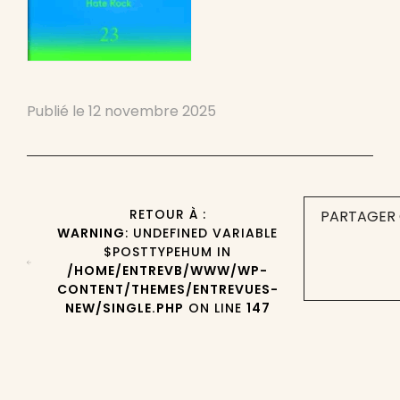
Publié le
12 novembre 2025
RETOUR À :
PARTAGER 
WARNING
: UNDEFINED VARIABLE
$POSTTYPEHUM IN
/HOME/ENTREVB/WWW/WP-
CONTENT/THEMES/ENTREVUES-
NEW/SINGLE.PHP
ON LINE
147