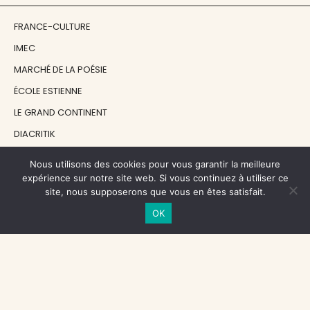
FRANCE-CULTURE
IMEC
MARCHÉ DE LA POÉSIE
ÉCOLE ESTIENNE
LE GRAND CONTINENT
DIACRITIK
EN ATTENDANT NADEAU
Nous utilisons des cookies pour vous garantir la meilleure
expérience sur notre site web. Si vous continuez à utiliser ce
site, nous supposerons que vous en êtes satisfait.
NOS SOUTIENS
OK
CENTRE NATIONAL DU LIVRE
RÉGION ÎLE-DE-FRANCE
MAIRIE PARIS CENTRE
FONDATION FMSH