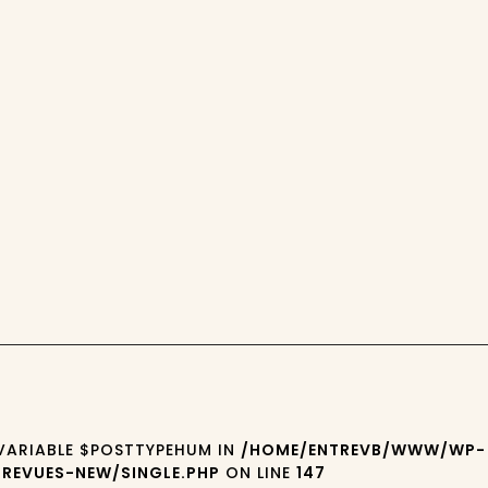
 VARIABLE $POSTTYPEHUM IN
/HOME/ENTREVB/WWW/WP-
REVUES-NEW/SINGLE.PHP
ON LINE
147