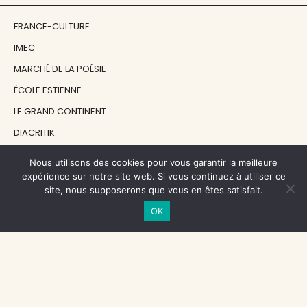
FRANCE-CULTURE
IMEC
MARCHÉ DE LA POÉSIE
ÉCOLE ESTIENNE
LE GRAND CONTINENT
DIACRITIK
EN ATTENDANT NADEAU
Nous utilisons des cookies pour vous garantir la meilleure
expérience sur notre site web. Si vous continuez à utiliser ce
site, nous supposerons que vous en êtes satisfait.
NOS SOUTIENS
OK
CENTRE NATIONAL DU LIVRE
RÉGION ÎLE-DE-FRANCE
MAIRIE PARIS CENTRE
FONDATION FMSH