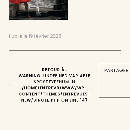
Publié le
19 février 2025
RETOUR À :
PARTAGER 
WARNING
: UNDEFINED VARIABLE
$POSTTYPEHUM IN
/HOME/ENTREVB/WWW/WP-
CONTENT/THEMES/ENTREVUES-
NEW/SINGLE.PHP
ON LINE
147