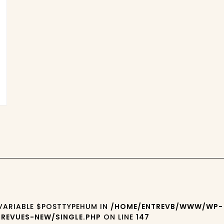
 VARIABLE $POSTTYPEHUM IN
/HOME/ENTREVB/WWW/WP-
REVUES-NEW/SINGLE.PHP
ON LINE
147