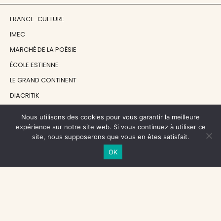
FRANCE-CULTURE
IMEC
MARCHÉ DE LA POÉSIE
ÉCOLE ESTIENNE
LE GRAND CONTINENT
DIACRITIK
EN ATTENDANT NADEAU
Nous utilisons des cookies pour vous garantir la meilleure
expérience sur notre site web. Si vous continuez à utiliser ce
site, nous supposerons que vous en êtes satisfait.
NOS SOUTIENS
OK
CENTRE NATIONAL DU LIVRE
RÉGION ÎLE-DE-FRANCE
MAIRIE PARIS CENTRE
FONDATION FMSH