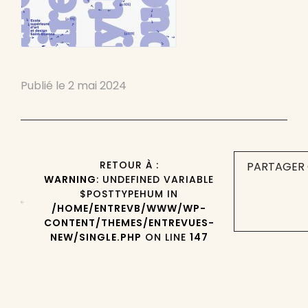
Publié le
2 mai 2024
RETOUR À :
PARTAGER 
WARNING
: UNDEFINED VARIABLE
$POSTTYPEHUM IN
/HOME/ENTREVB/WWW/WP-
CONTENT/THEMES/ENTREVUES-
NEW/SINGLE.PHP
ON LINE
147