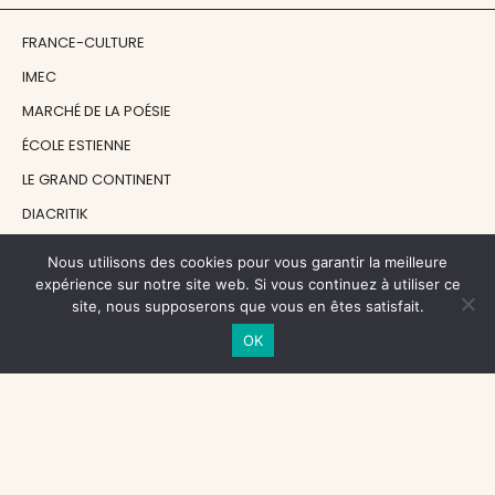
FRANCE-CULTURE
IMEC
MARCHÉ DE LA POÉSIE
ÉCOLE ESTIENNE
LE GRAND CONTINENT
DIACRITIK
EN ATTENDANT NADEAU
Nous utilisons des cookies pour vous garantir la meilleure
expérience sur notre site web. Si vous continuez à utiliser ce
site, nous supposerons que vous en êtes satisfait.
NOS SOUTIENS
OK
CENTRE NATIONAL DU LIVRE
RÉGION ÎLE-DE-FRANCE
MAIRIE PARIS CENTRE
FONDATION FMSH