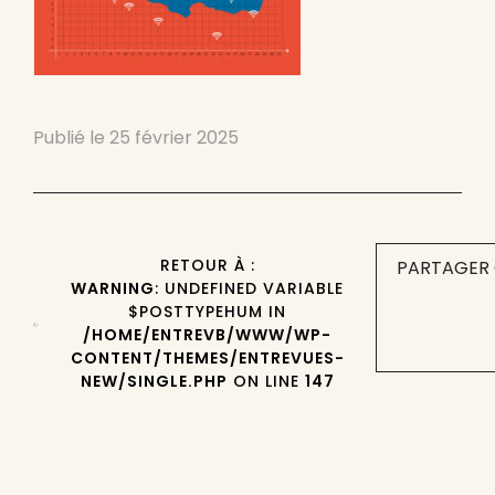
Publié le
25 février 2025
RETOUR À :
PARTAGER 
WARNING
: UNDEFINED VARIABLE
$POSTTYPEHUM IN
/HOME/ENTREVB/WWW/WP-
CONTENT/THEMES/ENTREVUES-
NEW/SINGLE.PHP
ON LINE
147