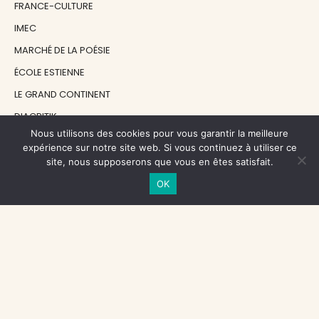
FRANCE-CULTURE
IMEC
MARCHÉ DE LA POÉSIE
ÉCOLE ESTIENNE
LE GRAND CONTINENT
DIACRITIK
Nous utilisons des cookies pour vous garantir la meilleure
EN ATTENDANT NADEAU
expérience sur notre site web. Si vous continuez à utiliser ce
site, nous supposerons que vous en êtes satisfait.
NOS SOUTIENS
OK
CENTRE NATIONAL DU LIVRE
RÉGION ÎLE-DE-FRANCE
MAIRIE PARIS CENTRE
FONDATION FMSH
FONDATION JAN MICHALSKI