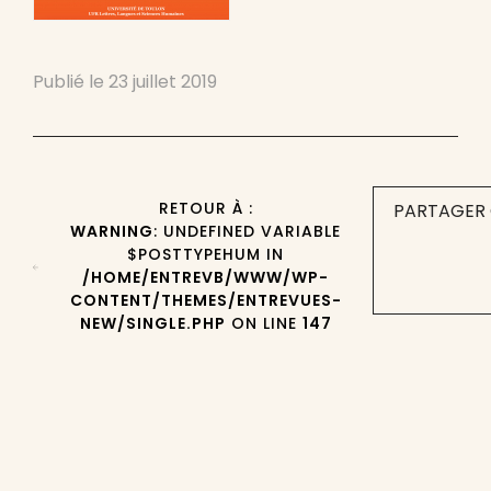
Publié le
23 juillet 2019
RETOUR À :
PARTAGER 
WARNING
: UNDEFINED VARIABLE
$POSTTYPEHUM IN
/HOME/ENTREVB/WWW/WP-
CONTENT/THEMES/ENTREVUES-
NEW/SINGLE.PHP
ON LINE
147