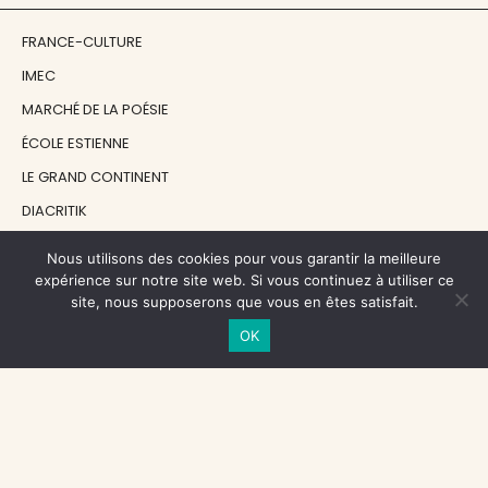
FRANCE-CULTURE
IMEC
MARCHÉ DE LA POÉSIE
ÉCOLE ESTIENNE
LE GRAND CONTINENT
DIACRITIK
EN ATTENDANT NADEAU
Nous utilisons des cookies pour vous garantir la meilleure
expérience sur notre site web. Si vous continuez à utiliser ce
site, nous supposerons que vous en êtes satisfait.
NOS SOUTIENS
OK
CENTRE NATIONAL DU LIVRE
RÉGION ÎLE-DE-FRANCE
MAIRIE PARIS CENTRE
FONDATION FMSH