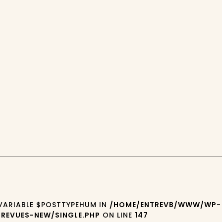
 VARIABLE $POSTTYPEHUM IN
/HOME/ENTREVB/WWW/WP-
REVUES-NEW/SINGLE.PHP
ON LINE
147