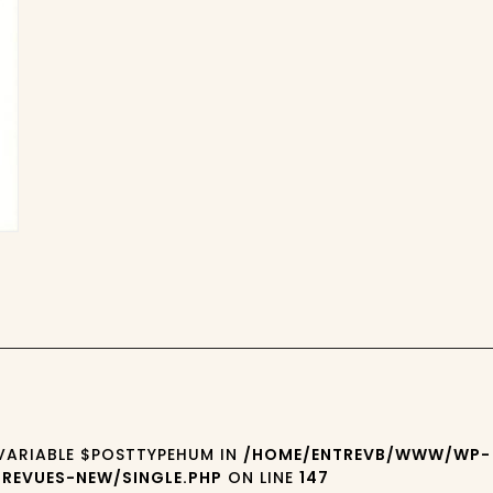
 VARIABLE $POSTTYPEHUM IN
/HOME/ENTREVB/WWW/WP-
REVUES-NEW/SINGLE.PHP
ON LINE
147