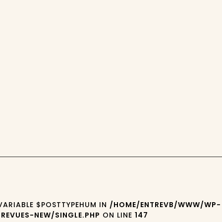
 VARIABLE $POSTTYPEHUM IN
/HOME/ENTREVB/WWW/WP-
REVUES-NEW/SINGLE.PHP
ON LINE
147