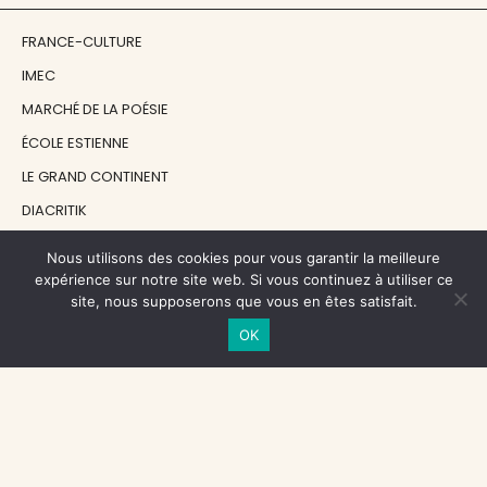
FRANCE-CULTURE
IMEC
MARCHÉ DE LA POÉSIE
ÉCOLE ESTIENNE
LE GRAND CONTINENT
DIACRITIK
EN ATTENDANT NADEAU
Nous utilisons des cookies pour vous garantir la meilleure
expérience sur notre site web. Si vous continuez à utiliser ce
site, nous supposerons que vous en êtes satisfait.
NOS SOUTIENS
OK
CENTRE NATIONAL DU LIVRE
RÉGION ÎLE-DE-FRANCE
MAIRIE PARIS CENTRE
FONDATION FMSH