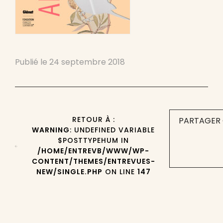
Publié le
24 septembre 2018
RETOUR À :
PARTAGER 
WARNING
: UNDEFINED VARIABLE
$POSTTYPEHUM IN
/HOME/ENTREVB/WWW/WP-
CONTENT/THEMES/ENTREVUES-
NEW/SINGLE.PHP
ON LINE
147