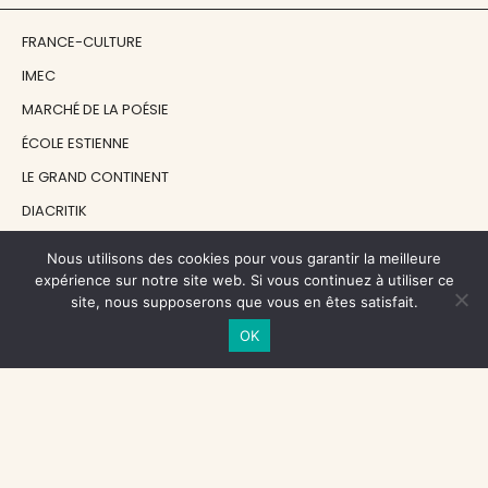
FRANCE-CULTURE
IMEC
MARCHÉ DE LA POÉSIE
ÉCOLE ESTIENNE
LE GRAND CONTINENT
DIACRITIK
EN ATTENDANT NADEAU
Nous utilisons des cookies pour vous garantir la meilleure
expérience sur notre site web. Si vous continuez à utiliser ce
site, nous supposerons que vous en êtes satisfait.
NOS SOUTIENS
OK
CENTRE NATIONAL DU LIVRE
RÉGION ÎLE-DE-FRANCE
MAIRIE PARIS CENTRE
FONDATION FMSH