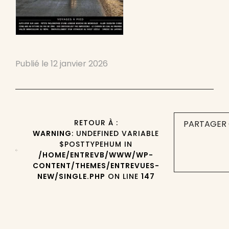
Publié le
12 janvier 2026
RETOUR À :
PARTAGER 
WARNING
: UNDEFINED VARIABLE
$POSTTYPEHUM IN
/HOME/ENTREVB/WWW/WP-
CONTENT/THEMES/ENTREVUES-
NEW/SINGLE.PHP
ON LINE
147