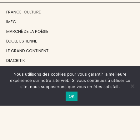
FRANCE-CULTURE
IMEC
MARCHÉ DE LA POÉSIE
ÉCOLE ESTIENNE
LE GRAND CONTINENT
DIACRITIK
EN ATTENDANT NADEAU
Nous utilisons des cookies pour vous garantir la meilleure
expérience sur notre site web. Si vous continuez à utiliser ce
site, nous supposerons que vous en êtes satisfait.
NOS SOUTIENS
OK
CENTRE NATIONAL DU LIVRE
RÉGION ÎLE-DE-FRANCE
MAIRIE PARIS CENTRE
FONDATION FMSH