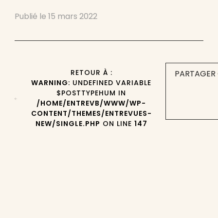
Publié le
15 mars 2022
RETOUR À :
PARTAGER 
WARNING
: UNDEFINED VARIABLE
$POSTTYPEHUM IN
/HOME/ENTREVB/WWW/WP-
CONTENT/THEMES/ENTREVUES-
NEW/SINGLE.PHP
ON LINE
147