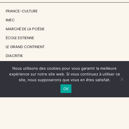
FRANCE-CULTURE
IMEC
MARCHÉ DE LA POÉSIE
ÉCOLE ESTIENNE
LE GRAND CONTINENT
DIACRITIK
EN ATTENDANT NADEAU
Nous utilisons des cookies pour vous garantir la meilleure
expérience sur notre site web. Si vous continuez à utiliser ce
site, nous supposerons que vous en êtes satisfait.
NOS SOUTIENS
OK
CENTRE NATIONAL DU LIVRE
RÉGION ÎLE-DE-FRANCE
MAIRIE PARIS CENTRE
FONDATION FMSH