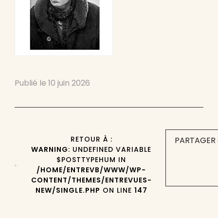
Publié le
10 juin 2026
RETOUR À :
PARTAGER 
WARNING
: UNDEFINED VARIABLE
$POSTTYPEHUM IN
/HOME/ENTREVB/WWW/WP-
CONTENT/THEMES/ENTREVUES-
NEW/SINGLE.PHP
ON LINE
147