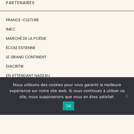
PARTENAIRES
FRANCE-CULTURE
IMEC
MARCHÉ DE LA POÉSIE
ÉCOLE ESTIENNE
LE GRAND CONTINENT
DIACRITIK
EN ATTENDANT NADEAU
Nous utilisons des cookies pour vous garantir la meilleure
expérience sur notre site web. Si vous continuez à utiliser ce
NOS SOUTIENS
site, nous supposerons que vous en êtes satisfait.
OK
CENTRE NATIONAL DU LIVRE
RÉGION ÎLE-DE-FRANCE
MAIRIE PARIS CENTRE