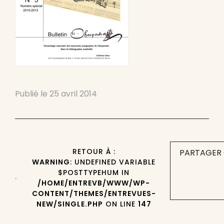
Publié le
25 avril 2014
RETOUR À :
PARTAGER 
WARNING
: UNDEFINED VARIABLE
$POSTTYPEHUM IN
/HOME/ENTREVB/WWW/WP-
CONTENT/THEMES/ENTREVUES-
NEW/SINGLE.PHP
ON LINE
147