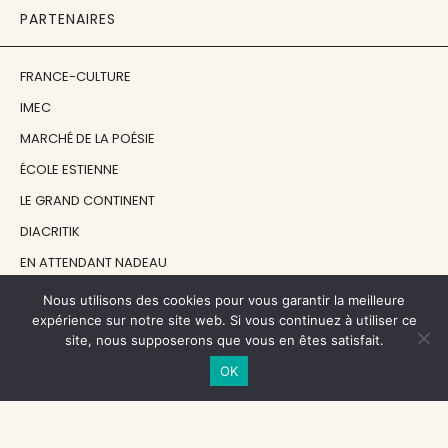
PARTENAIRES
FRANCE-CULTURE
IMEC
MARCHÉ DE LA POÉSIE
ÉCOLE ESTIENNE
LE GRAND CONTINENT
DIACRITIK
EN ATTENDANT NADEAU
Nous utilisons des cookies pour vous garantir la meilleure
NOS SOUTIENS
expérience sur notre site web. Si vous continuez à utiliser ce
site, nous supposerons que vous en êtes satisfait.
OK
CENTRE NATIONAL DU LIVRE
RÉGION ÎLE-DE-FRANCE
MAIRIE PARIS CENTRE