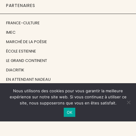
PARTENAIRES
FRANCE-CULTURE
IMEC
MARCHÉ DE LA POÉSIE
ÉCOLE ESTIENNE
LE GRAND CONTINENT
DIACRITIK
EN ATTENDANT NADEAU
Nous utilisons des cookies pour vous garantir la meilleure
NOS SOUTIENS
expérience sur notre site web. Si vous continuez à utiliser ce
site, nous supposerons que vous en êtes satisfait.
OK
CENTRE NATIONAL DU LIVRE
RÉGION ÎLE-DE-FRANCE
MAIRIE PARIS CENTRE