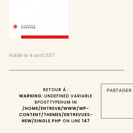
Publié le
4 avril 2017
RETOUR À :
PARTAGER 
WARNING
: UNDEFINED VARIABLE
$POSTTYPEHUM IN
/HOME/ENTREVB/WWW/WP-
CONTENT/THEMES/ENTREVUES-
NEW/SINGLE.PHP
ON LINE
147