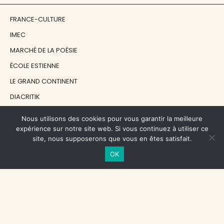
FRANCE-CULTURE
IMEC
MARCHÉ DE LA POÉSIE
ÉCOLE ESTIENNE
LE GRAND CONTINENT
DIACRITIK
EN ATTENDANT NADEAU
Nous utilisons des cookies pour vous garantir la meilleure
expérience sur notre site web. Si vous continuez à utiliser ce
site, nous supposerons que vous en êtes satisfait.
NOS SOUTIENS
OK
CENTRE NATIONAL DU LIVRE
RÉGION ÎLE-DE-FRANCE
MAIRIE PARIS CENTRE
FONDATION FMSH