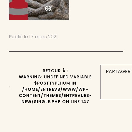
Publié le
17 mars 2021
RETOUR À :
PARTAGER 
WARNING
: UNDEFINED VARIABLE
$POSTTYPEHUM IN
/HOME/ENTREVB/WWW/WP-
CONTENT/THEMES/ENTREVUES-
NEW/SINGLE.PHP
ON LINE
147