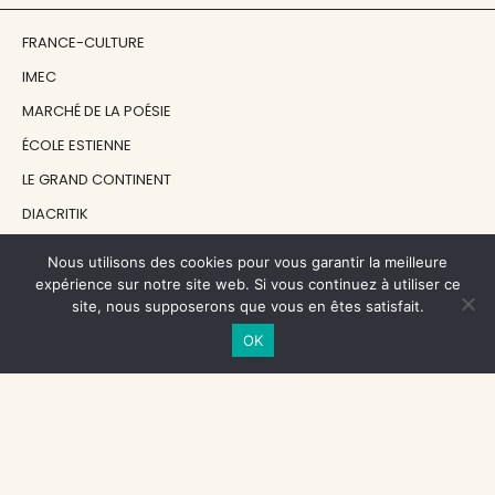
FRANCE-CULTURE
IMEC
MARCHÉ DE LA POÉSIE
ÉCOLE ESTIENNE
LE GRAND CONTINENT
DIACRITIK
EN ATTENDANT NADEAU
Nous utilisons des cookies pour vous garantir la meilleure
expérience sur notre site web. Si vous continuez à utiliser ce
site, nous supposerons que vous en êtes satisfait.
NOS SOUTIENS
OK
CENTRE NATIONAL DU LIVRE
RÉGION ÎLE-DE-FRANCE
MAIRIE PARIS CENTRE
FONDATION FMSH