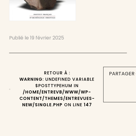
Publié le
19 février 2025
RETOUR À :
PARTAGER 
WARNING
: UNDEFINED VARIABLE
$POSTTYPEHUM IN
/HOME/ENTREVB/WWW/WP-
CONTENT/THEMES/ENTREVUES-
NEW/SINGLE.PHP
ON LINE
147